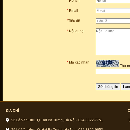
*
Họ tên
*
Email
*
Tiêu đề
*
Nội dung
*
Mã xác nhận
Thử m
ĐỊA CHỈ
Q
96 Lê Văn Hưu, Q. Hai Bà Trưng, Hà Nội - 024-3822-7751
Q
79 Lê Văn Hưu, Q. Hai Bà Trưng, Hà Nội - 024-3822-9653