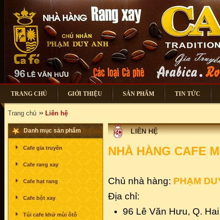
TRANG CHỦ
GIỚI THIỆU
SẢN PHẨM
TIN TỨC
Trang chủ
Liên hệ
Danh mục sản phẩm
LIÊN HỆ
NHÀ HÀNG CAFE M
Cafe gia truyền
Cafe rang xay
Chủ nhà hàng:
PHẠM DU
Cafe hạt rang
Địa chỉ:
Cafe bột xay
96 Lê Văn Hưu, Q. Hai
Túi cafe khử mùi ôtô