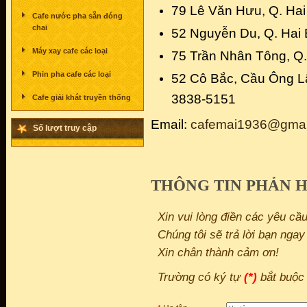
79 Lê Văn Hưu, Q. Hai
Cafe nước pha sẵn đóng
chai
52 Nguyễn Du, Q. Hai 
Máy xay cafe các loại
75 Trần Nhân Tông, Q.
Phin pha cafe các loại
52 Cô Bắc, Cầu Ông Lã
3838-5151
Cafe giải khát truyền thống
Email:
cafemai1936@gmai
Số lượt truy cập
THÔNG TIN PHẢN H
Xin vui lòng điền các yêu cầ
Chúng tôi sẽ trả lời bạn nga
Xin chân thành cảm ơn!
Trường có ký tự
(*)
bắt buộc