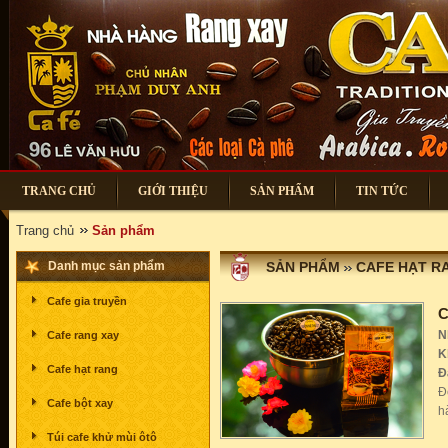
TRANG CHỦ
GIỚI THIỆU
SẢN PHẨM
TIN TỨC
Trang chủ
Sản phẩm
Danh mục sản phẩm
SẢN PHẨM
CAFE HẠT R
Cafe gia truyền
C
N
Cafe rang xay
K
Cafe hạt rang
Đ
Đ
Cafe bột xay
h
Túi cafe khử mùi ôtô