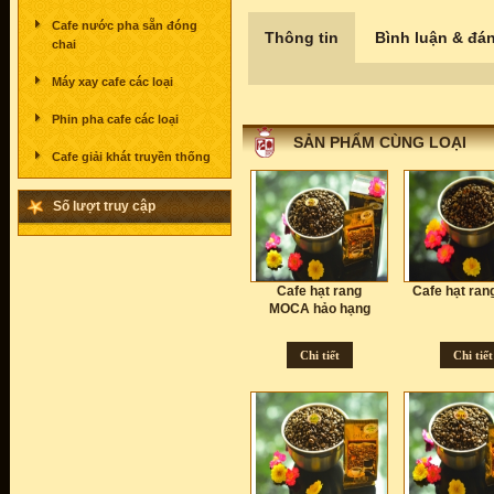
Cafe nước pha sẵn đóng
Thông tin
Bình luận & đán
chai
Máy xay cafe các loại
Phin pha cafe các loại
SẢN PHẨM CÙNG LOẠI
Cafe giải khát truyền thống
Số lượt truy cập
Cafe hạt rang
Cafe hạt ran
MOCA hảo hạng
Chi tiết
Chi tiết