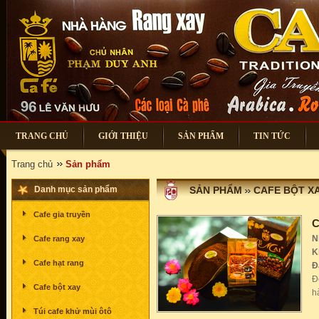
TRANG CHỦ
GIỚI THIỆU
SẢN PHẨM
TIN TỨC
Trang chủ
Sản phẩm
Danh mục sản phẩm
SẢN PHẨM
CAFE BỘT X
Cafe gia truyền
C
N
Cafe rang xay
K
Cafe hạt rang
Đ
Đ
Cafe bột xay
h
Túi cafe khử mùi ôtô