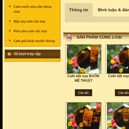
Cafe nước pha sẵn đóng
Thông tin
Bình luận & đán
chai
Máy xay cafe các loại
Phin pha cafe các loại
SẢN PHẨM CÙNG LOẠI
Cafe giải khát truyền thống
Số lượt truy cập
Cafe bột xay BUÔN
Cafe bột xa
MÊ THUẬT
Chi tiết
Chi tiết